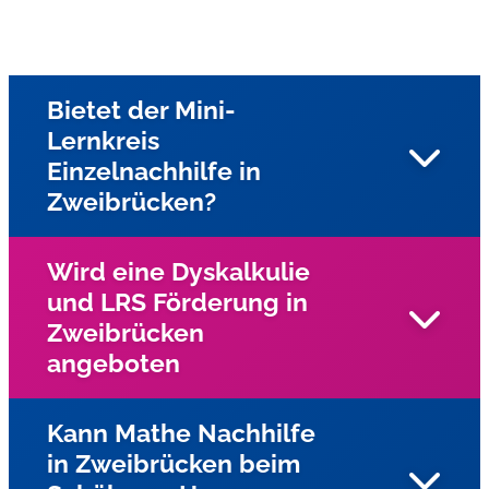
Bietet der Mini-
Lernkreis
Einzelnachhilfe in
Zweibrücken?
Wird eine Dyskalkulie
und LRS Förderung in
Ja, unsere Nachhilfe in Zweibrücken und Umgebung
Zweibrücken
bieten wir Einzelnachhilfe beim Schüler zu Hause an
angeboten
Kann Mathe Nachhilfe
in Zweibrücken beim
Ja, für Kinder und Jugendliche mit Lese-