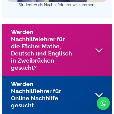
Studenten als Nachhilfelehrer willkommen!
Werden
Nachhilfelehrer für
die Fächer Mathe,
Deutsch und Englisch
in Zweibrücken
gesucht?
Werden
Nachhilflehrer für
Wir suchen in Zweibrücken und Umgebung und
Online Nachhilfe
Umgebung nach engagierten Nachhilfelehrern für die
gesucht
Fächer Mathe, Deutsch, und Englisch?