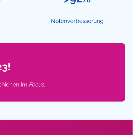
Notenverbesserung
23!
schienen im
Focus
.