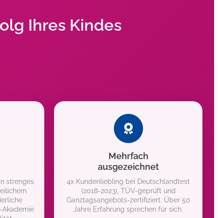
olg Ihres Kindes
Mehrfach
ausgezeichnet
in strenges
4x Kundenliebling bei Deutschlandtest
eilichem
(2018-2023), TÜV-geprüft und
erliche
Ganztagsangebots-zertifiziert. Über 50
K-Akademie
Jahre Erfahrung sprechen für sich.