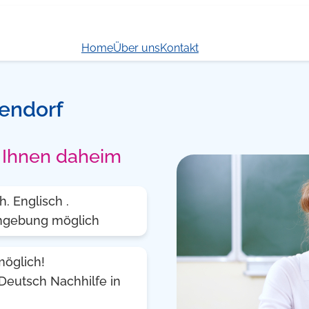
Home
Über uns
Kontakt
isendorf
i Ihnen daheim
. Englisch .
 Umgebung möglich
möglich!
Deutsch Nachhilfe in