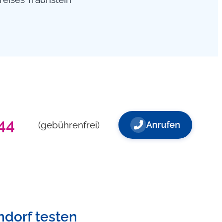
44
(gebührenfrei)
Anrufen
ndorf testen