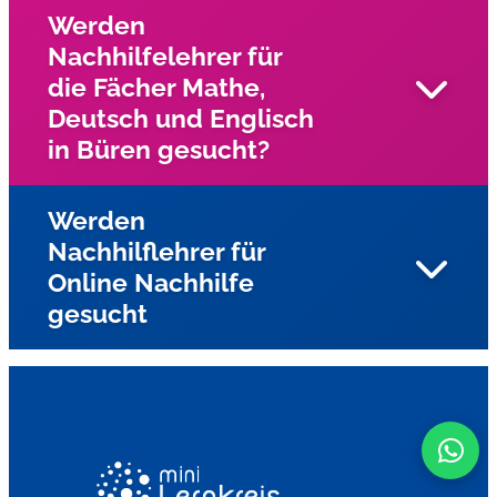
Werden
Nachhilfelehrer für
die Fächer Mathe,
Deutsch und Englisch
in Büren gesucht?
Werden
Nachhilflehrer für
Wir suchen in Büren und Umgebung und Umgebung
Online Nachhilfe
nach engagierten Nachhilfelehrern für die Fächer Mathe,
gesucht
Deutsch, und Englisch?
Ja wir suchen ständig nach Nachhilfelehrern die Online
Nachhilfe geben in Büren