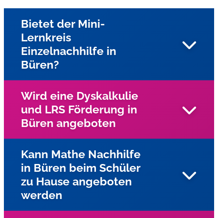
Bietet der Mini-
Lernkreis
Einzelnachhilfe in
Büren?
Wird eine Dyskalkulie
und LRS Förderung in
Ja, unsere Nachhilfe in Büren und Umgebung bieten wir
Büren angeboten
Einzelnachhilfe beim Schüler zu Hause an
Kann Mathe Nachhilfe
in Büren beim Schüler
Ja, für Kinder und Jugendliche mit Lese-
zu Hause angeboten
Rechtschreibschwäche (LRS) und Dyskalkulie wird
werden
Einzelunterricht in Büren mit speziellen
Förderprogrammen des Lernservers angeboten. In der
Praxis hat sich diese vom Lernserver an der Universität