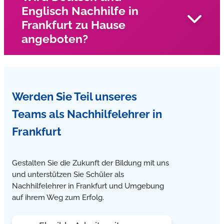
Englisch Nachhilfe in
Unsere Nachhilfelehrer kommen in Frankfurt zu den
Frankfurt zu Hause
Schüler nach Hause und geben Mathe Nachhilfe im
angeboten?
Einzelunterricht
Unsere Nachhilfelehrer kommen in Frankfurt zu Ihnen
Werden Sie Teil unseres
nach Hause und geben Englisch und Deutsch Nachhilfe
im Einzelunterricht
Teams
als Nachhilfelehrer in
Frankfurt
Gestalten Sie die Zukunft der Bildung mit uns
und unterstützen Sie Schüler als
Nachhilfelehrer in Frankfurt und Umgebung
auf ihrem Weg zum Erfolg.