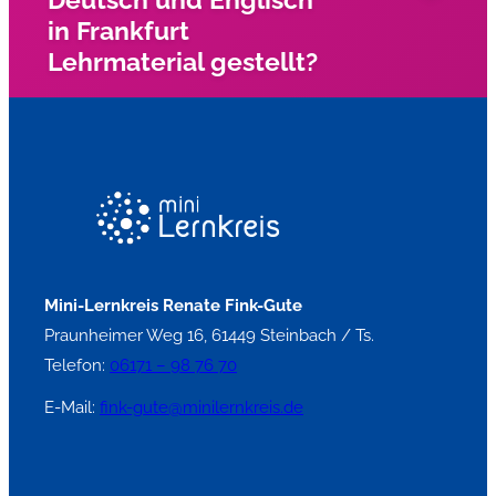
in Frankfurt
Lehrmaterial gestellt?
Wir haben für unsre Nachhilfelehrer eigen Bücher,
Arbeitsblätter und Materialien für LRS und Dyskalkulie.
Mini-Lernkreis Renate Fink-Gute
Praunheimer Weg 16, 61449 Steinbach / Ts.
Telefon:
06171 – 98 76 70
E-Mail:
fink-gute@minilernkreis.de