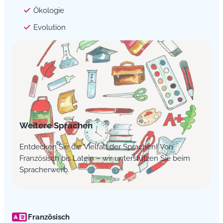
Ökologie
Evolution
Weitere Sprachen
Entdecken Sie die Vielfalt der Sprachen! Von
Französisch bis Latein – wir unterstützen Sie beim
Spracherwerb.
Französisch