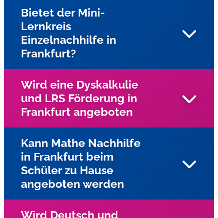
Bietet der Mini-
Lernkreis
Einzelnachhilfe in
Frankfurt?
Wird eine Dyskalkulie
und LRS Förderung in
Ja, gesamten Stadtgebiet von Frankfurt am Main und
Frankfurt angeboten
Umgebung bieten wir Einzelnachhilfe beim Schüler zu
Hause an
Kann Mathe Nachhilfe
in Frankfurt beim
Ja, für Kinder und Jugendliche mit Lese-
Schüler zu Hause
Rechtschreibschwäche (LRS) und Dyskalkulie wird
angeboten werden
Einzelunterricht in Frankfurt mit speziellen
Förderprogrammen des Lernservers angeboten. In der
Praxis hat sich diese vom Lernserver an der Universität
Wird Deutsch und
Münster entwickelte Förderdiagnostik vielfach bewährt.