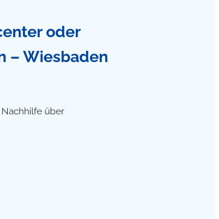
center oder
in – Wiesbaden
f Nachhilfe über