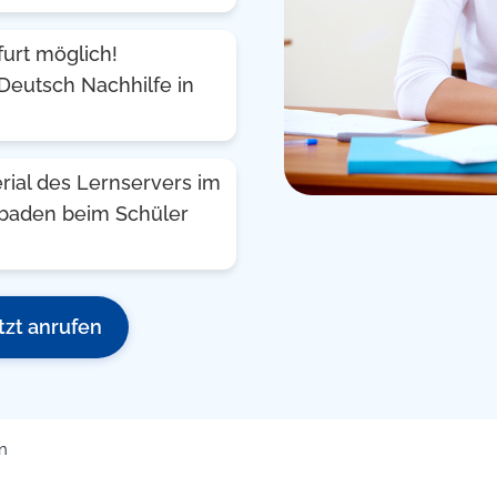
urt möglich!
Deutsch Nachhilfe in
rial des Lernservers im
esbaden beim Schüler
tzt anrufen
n