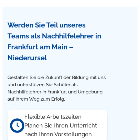
Unsere Nachhilfelehrer kommen in Frankfurt am Main –
Werden Sie Teil unseres
Niederursel zu Ihnen nach Hause und geben Englisch
und Deutsch Nachhilfe im Einzelunterricht
Teams
als Nachhilfelehrer in
Frankfurt am Main –
Niederursel
Gestalten Sie die Zukunft der Bildung mit uns
und unterstützen Sie Schüler als
Nachhilfelehrer in Frankfurt und Umgebung
auf ihrem Weg zum Erfolg.
Flexible Arbeitszeiten
Planen Sie Ihren Unterricht
nach Ihren Vorstellungen