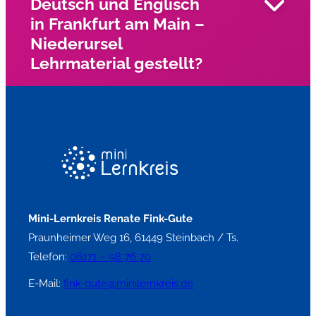
Deutsch und Englisch
in Frankfurt am Main –
Niederursel
Lehrmaterial gestellt?
Wir haben für unsre Nachhilfelehrer eigen Bücher,
Arbeitsblätter und Materialien für LRS und Dyskalkulie.
Mini-Lernkreis Renate Fink-Gute
Praunheimer Weg 16, 61449 Steinbach / Ts.
Telefon:
06171 – 98 76 70
E-Mail:
fink-gute@minilernkreis.de