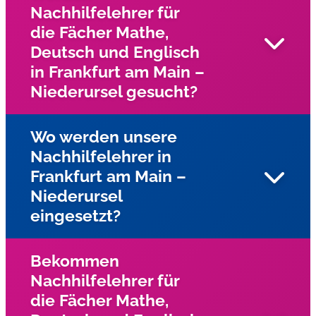
Nachhilfelehrer für
die Fächer Mathe,
Deutsch und Englisch
in Frankfurt am Main –
Niederursel gesucht?
Wo werden unsere
Nachhilfelehrer in
Wir suchen in ganz Frankfurt und Umgebung und
Frankfurt am Main –
Umgebung nach engagierten Nachhilfelehrern für die
Niederursel
Fächer Mathe, Deutsch, und Englisch?
eingesetzt?
Bekommen
Nachhilfelehrer für
Unsere Nachhilfelehrer fahren zu den Schülern nach
die Fächer Mathe,
Hause und geben Einzelnachhilfe.