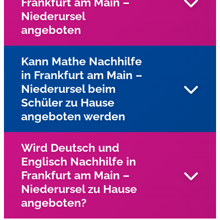
Frankfurt am Main –
Umgebung bieten wir Einzelnachhilfe beim Schüler zu
Niederursel
Hause an
angeboten
Kann Mathe Nachhilfe
in Frankfurt am Main –
Ja, für Kinder und Jugendliche mit Lese-
Niederursel beim
Rechtschreibschwäche (LRS) und Dyskalkulie wird
Schüler zu Hause
Einzelunterricht in Frankfurt am Main – Niederursel mit
speziellen Förderprogrammen des Lernservers
angeboten werden
angeboten. In der Praxis hat sich diese vom Lernserver an
der Universität Münster entwickelte Förderdiagnostik
Wird Deutsch und
vielfach bewährt.
Englisch Nachhilfe in
Unsere Nachhilfelehrer kommen in Frankfurt am Main –
Frankfurt am Main –
Niederursel zu den Schüler nach Hause und geben
Niederursel zu Hause
Mathe Nachhilfe im Einzelunterricht
angeboten?