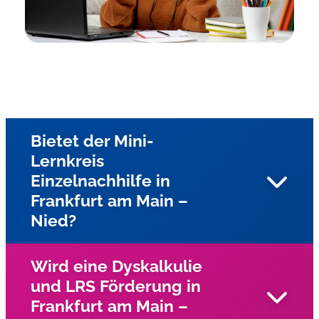
Bietet der Mini-
Lernkreis
Einzelnachhilfe in
Frankfurt am Main –
Nied?
Wird eine Dyskalkulie
und LRS Förderung in
Ja, gesamten Stadtgebiet von Frankfurt am Main und
Frankfurt am Main –
Umgebung bieten wir Einzelnachhilfe beim Schüler zu