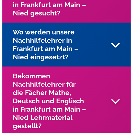
in Frankfurt am Main –
Nied gesucht?
Wo werden unsere
Nachhilfelehrer in
Wir suchen in ganz Frankfurt und Umgebung und
Frankfurt am Main –
Umgebung nach engagierten Nachhilfelehrern für die
Nied eingesetzt?
Fächer Mathe, Deutsch, und Englisch?
Bekommen
Nachhilfelehrer für
Unsere Nachhilfelehrer fahren zu den Schülern nach
die Fächer Mathe,
Hause und geben Einzelnachhilfe.
Deutsch und Englisch
in Frankfurt am Main –
Nied Lehrmaterial
gestellt?