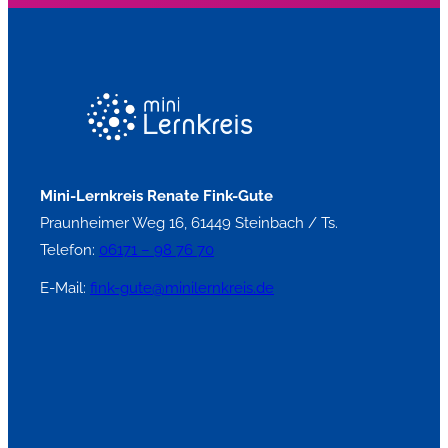
Wir haben für unsre Nachhilfelehrer eigen Bücher,
Arbeitsblätter und Materialien für LRS und Dyskalkulie.
Mini-Lernkreis Renate Fink-Gute
Praunheimer Weg 16, 61449 Steinbach / Ts.
Telefon:
06171 – 98 76 70
E-Mail:
fink-gute@minilernkreis.de