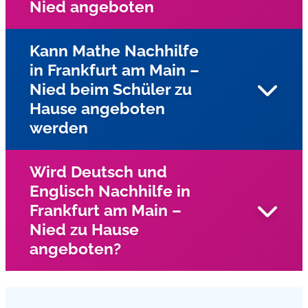
Nied angeboten
Hause an
Kann Mathe Nachhilfe
in Frankfurt am Main –
Ja, für Kinder und Jugendliche mit Lese-
Nied beim Schüler zu
Rechtschreibschwäche (LRS) und Dyskalkulie wird
Hause angeboten
Einzelunterricht in Frankfurt am Main – Nied mit
speziellen Förderprogrammen des Lernservers
werden
angeboten. In der Praxis hat sich diese vom Lernserver an
der Universität Münster entwickelte Förderdiagnostik
Wird Deutsch und
vielfach bewährt.
Englisch Nachhilfe in
Unsere Nachhilfelehrer kommen in Frankfurt am Main –
Frankfurt am Main –
Nied zu den Schüler nach Hause und geben Mathe
Nied zu Hause
Nachhilfe im Einzelunterricht
angeboten?