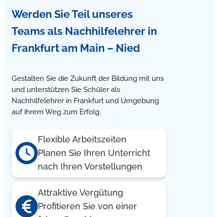
Unsere Nachhilfelehrer kommen in Frankfurt am Main –
Werden Sie Teil unseres
Nied zu Ihnen nach Hause und geben Englisch und
Deutsch Nachhilfe im Einzelunterricht
Teams
als Nachhilfelehrer in
Frankfurt am Main – Nied
Gestalten Sie die Zukunft der Bildung mit uns
und unterstützen Sie Schüler als
Nachhilfelehrer in Frankfurt und Umgebung
auf ihrem Weg zum Erfolg.
Flexible Arbeitszeiten
Planen Sie Ihren Unterricht
nach Ihren Vorstellungen
Attraktive Vergütung
Profitieren Sie von einer