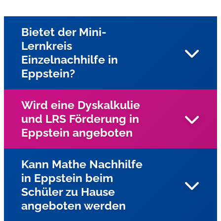
Bietet der Mini-
Lernkreis
Einzelnachhilfe in
Eppstein?
Wird eine Dyskalkulie
und LRS Förderung in
Ja, unsere Nachhilfe in Eppstein und Umgebung bieten
Eppstein angeboten
wir Einzelnachhilfe beim Schüler zu Hause an
Kann Mathe Nachhilfe
in Eppstein beim
Ja, für Kinder und Jugendliche mit Lese-
Schüler zu Hause
Rechtschreibschwäche (LRS) und Dyskalkulie wird
angeboten werden
Einzelunterricht in Eppstein mit speziellen
Förderprogrammen des Lernservers angeboten. In der