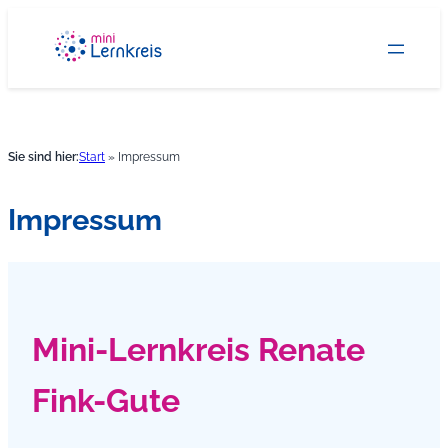
Zum
Inhalt
springen
Sie sind hier:
Start
»
Impressum
Impressum
Mini-Lernkreis Renate
Fink-Gute