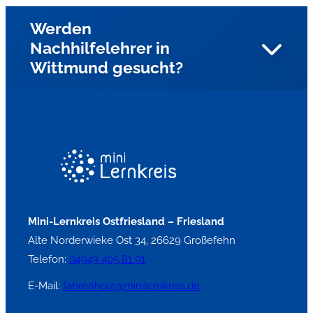
Werden
Nachhilfelehrer in
Wittmund gesucht?
Ja, wir suchen Nachhilfelehrer für die Fächer Mathe,
Deutsch, Englisch in der Stadt Wittmund und Umgebung.
Mini-Lernkreis Ostfriesland – Friesland
Alte Norderwieke Ost 34, 26629 Großefehn
Telefon:
04943 405 81 91
E-Mail:
fahrenholz@minilernkreis.de