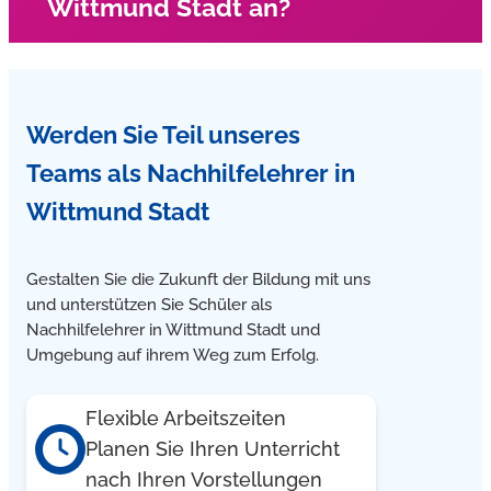
Wittmund Stadt an?
anerkannter Lernförderer des Landkreises. Gerne beraten
wir Sie bei der Antragsstellung.
Ja, unser Nachhilfelehrer kommen zu Ihn nach Hause
Werden Sie Teil unseres
und geben Mathe und Deutsch Nachhilfe in Wittmund
Stadt
Teams
als Nachhilfelehrer in
Wittmund Stadt
Gestalten Sie die Zukunft der Bildung mit uns
und unterstützen Sie Schüler als
Nachhilfelehrer in Wittmund Stadt und
Umgebung auf ihrem Weg zum Erfolg.
Flexible Arbeitszeiten
Planen Sie Ihren Unterricht
nach Ihren Vorstellungen