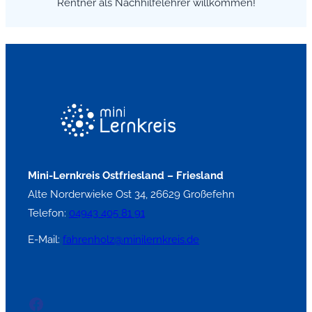
Rentner als Nachhilfelehrer willkommen!
Mini-Lernkreis Ostfriesland – Friesland
Alte Norderwieke Ost 34, 26629 Großefehn
Telefon:
04943 405 81 91
E-Mail:
fahrenholz@minilernkreis.de
Facebook