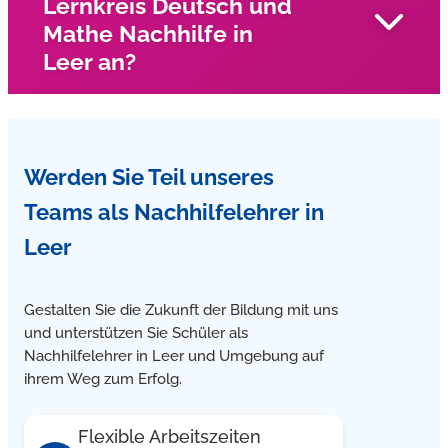
Lernkreis Deutsch und
entwickelte Förderdiagnostik vielfach bewährt.
Ja, unsere Einzelnachhilfe in Leer kann über Bildung und
Mathe Nachhilfe in
Teilhabe finanziert werden. Wir sind ein anerkannter
Leer an?
Lernförderer des Landkreises. Gerne beraten wir Sie bei
der Antragsstellung.
Ja, unser Nachhilfelehrer kommen zu Ihn nach Hause
Werden Sie Teil unseres
und geben Mathe und Deutsch Nachhilfe in Leer
Teams
als Nachhilfelehrer in
Leer
Gestalten Sie die Zukunft der Bildung mit uns
und unterstützen Sie Schüler als
Nachhilfelehrer in Leer und Umgebung auf
ihrem Weg zum Erfolg.
Flexible Arbeitszeiten