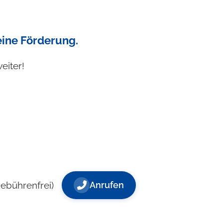
 eine Förderung.
eiter!
gebührenfrei)
Anrufen