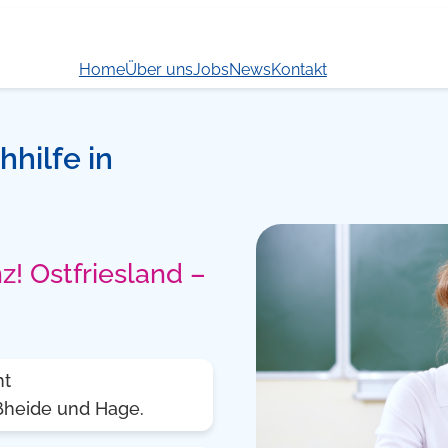
Home
Über uns
Jobs
News
Kontakt
hhilfe in
z! Ostfriesland –
ht
ßheide und Hage.