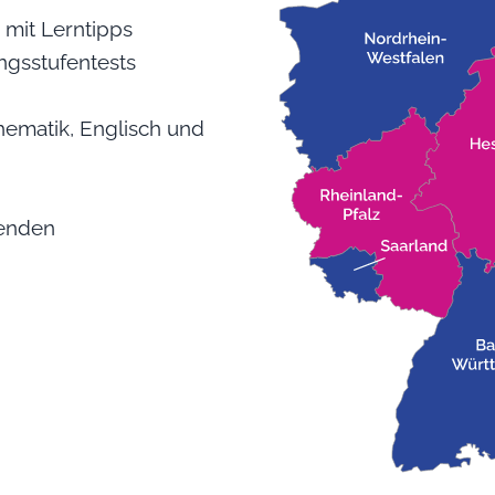
mit Lerntipps
ngsstufentests
hematik, Englisch und
genden