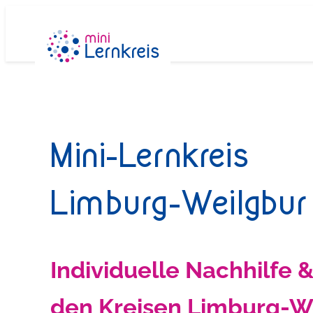
Zum
Inhalt
springen
Mini-Lernkreis
Limburg-Weilgbur
Individuelle Nachhilfe 
den Kreisen Limburg-We