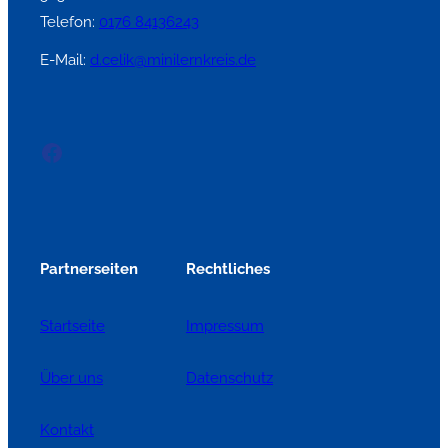
Telefon:
0176 84136243
E-Mail:
d.celik@minilernkreis.de
Facebook
Partnerseiten
Rechtliches
Startseite
Impressum
Über uns
Datenschutz
Kontakt