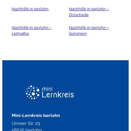
Die Anmeldung ist online, telefonisch oder vor Ort
möglich.
Nachhilfe in Iserlohn
Nachhilfe in Iserlohn –
Dröschede
Nachhilfe in Iserlohn –
Nachhilfe in Iserlohn –
Letmathe
Sümmern
Mini-Lernkreis Iserlohn
Unnaer Str. 29
58636 Iserlohn