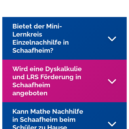
Bietet der Mini-
Lernkreis
Einzelnachhilfe in
Schaafheim?
Wird eine Dyskalkulie
und LRS Förderung in
Ja, unsere Nachhilfe in Schaafheim und Umgebung
Schaafheim
bieten wir als Einzelnachhilfe beim Schüler zu Hause an.
angeboten
Kann Mathe Nachhilfe
in Schaafheim beim
Ja, für Kinder und Jugendliche mit Lese-
Schüler zu Hause
Rechtschreibschwäche (LRS) und Dyskalkulie wird