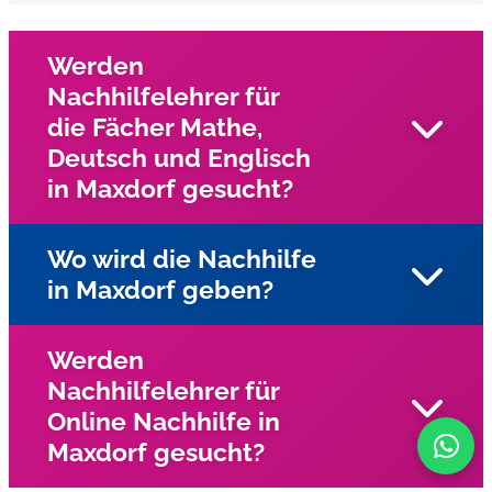
Werden
Nachhilfelehrer für
die Fächer Mathe,
Deutsch und Englisch
in Maxdorf gesucht?
Wo wird die Nachhilfe
in Maxdorf geben?
Wir suchen in Maxdorf und Umgebung nach engagierten
Nachhilfelehrern für die Fächer Mathe, Deutsch, und
Englisch.
Werden
Nachhilfelehrer für
Die Nachhilfe wird in Maxdorf beim Schüler zu
Online Nachhilfe in
Hausegegeben. Alternativ bieten wir online
Maxdorf gesucht?
Einzelnachhilfe zu Hause in Maxdorf an.