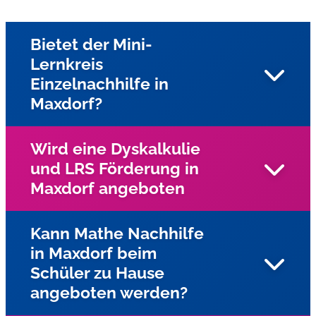
Bietet der Mini-
Lernkreis
Einzelnachhilfe in
Maxdorf?
Wird eine Dyskalkulie
und LRS Förderung in
Ja, unsere Nachhilfe in Maxdorf und Umgebung bieten
Maxdorf angeboten
wir als Einzelnachhilfe beim Schüler zu Hause an.
Kann Mathe Nachhilfe
in Maxdorf beim
Ja, für Kinder und Jugendliche mit Lese-
Schüler zu Hause
Rechtschreibschwäche (LRS) und Dyskalkulie wird
angeboten werden?
Einzelunterricht in Maxdorf mit speziellen
Förderprogrammen des Lernservers angeboten. In der