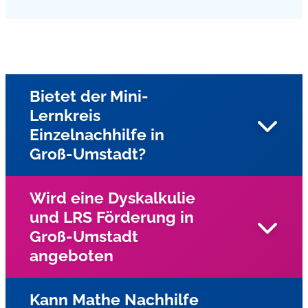
Bietet der Mini-
Lernkreis
Einzelnachhilfe in
Groß-Umstadt?
Wird eine Dyskalkulie
und LRS Förderung in
Ja, unsere Nachhilfe in Groß-Umstadt und Umgebung
Groß-Umstadt
bieten wir als Einzelnachhilfe beim Schüler zu Hause an.
angeboten
Kann Mathe Nachhilfe