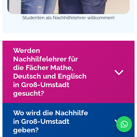
Studenten als Nachhilfelehrer willkommen!
Werden
Nachhilfelehrer für
die Fächer Mathe,
Deutsch und Englisch
in Groß-Umstadt
gesucht?
Wo wird die Nachhilfe
in Groß-Umstadt
Wir suchen in Groß-Umstadt und Umgebung nach
geben?
engagierten Nachhilfelehrern für die Fächer Mathe,