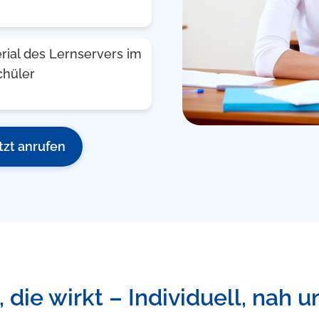
rial des Lernservers im
chüler
tzt anrufen
 die wirkt – Individuell, nah u