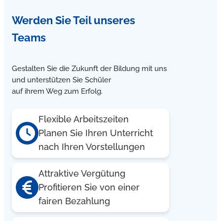
Ja, unsere Nachhilfe in Wusterhausen kann über Bildung
Werden Sie Teil unseres
und Teilhabe finanziert werden, da wir ein anerkannter
Lernförderer des Kreises Ostprignitz Ruppin sind. Gerne
Teams
beraten und unterstützen Sie bei der Antragstellung.
Gestalten Sie die Zukunft der Bildung mit uns
und unterstützen Sie Schüler
auf ihrem Weg zum Erfolg.
Flexible Arbeitszeiten
Planen Sie Ihren Unterricht
nach Ihren Vorstellungen
Attraktive Vergütung
Profitieren Sie von einer
fairen Bezahlung