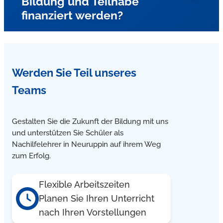
Bildung und Teilhabe
Rechtschreibschwäche (LRS) wird Einzelunterricht in
finanziert werden?
Neuruppin mit speziellen Förderprogrammen des
Lernservers angeboten. In der Praxis hat sich diese vom
Lernserver an der Universität Münster entwickelte
Förderdiagnostik vielfach bewährt.
Ja, unsere Nachhilfe in Neuruppin kann über Bildung und
Werden Sie Teil unseres
Teilhabe finanziert werden, da wir ein anerkannter
Lernförderer des Kreises Ostprignitz Ruppin sind. Gerne
Teams
beraten und unterstützen Sie bei der Antragstellung.
Gestalten Sie die Zukunft der Bildung mit uns
und unterstützen Sie Schüler als
Nachilfelehrer in Neuruppin auf ihrem Weg
zum Erfolg.
Flexible Arbeitszeiten
Planen Sie Ihren Unterricht
nach Ihren Vorstellungen