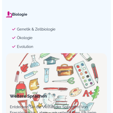
Biologie
Genetik & Zellbiologie
Ökologie
Evolution
Weitere Sprachen
Entdecken Sie die Vielfalt der Sprachen! Von
Französisch bis Latein – wir unterstützen Sie beim