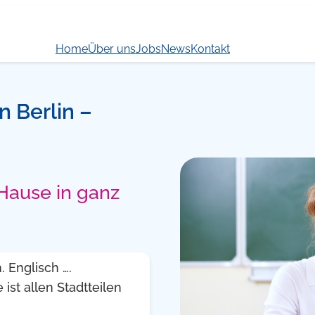
Home
Über uns
Jobs
News
Kontakt
in Berlin –
 Hause in ganz
 Englisch ….
 ist allen Stadtteilen