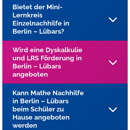
Bietet der Mini-
Lernkreis
Einzelnachhilfe in
Berlin – Lübars?
Wird eine Dyskalkulie
und LRS Förderung in
Ja, gesamten Stadtgebiet Dresden bietet wir
Berlin – Lübars
Einzelnachhilfe beim Schüler zu Hause an
angeboten
Kann Mathe Nachhilfe
in Berlin – Lübars
Ja, für Kinder und Jugendliche mit Lese-
beim Schüler zu
Rechtschreibschwäche (LRS) und Dyskalkulie wird
Hause angeboten
Einzelunterricht in Berlin – Lübars mit speziellen
Förderprogrammen des Lernservers angeboten. In der
werden
Praxis hat sich diese vom Lernserver an der Universität