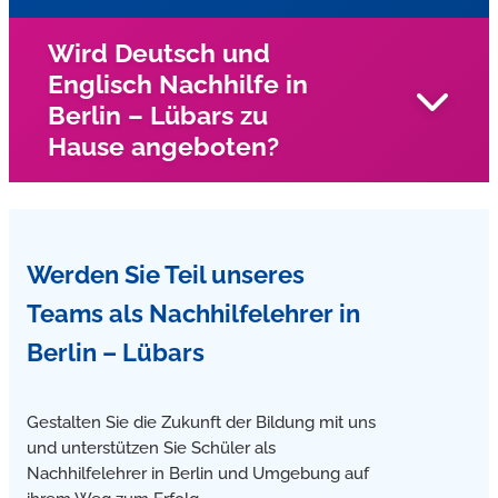
Münster entwickelte Förderdiagnostik vielfach bewährt.
Wird Deutsch und
Englisch Nachhilfe in
Unsere Nachhilfelehrer kommen in Berlin – Lübars zu
Berlin – Lübars zu
den Schüler nach Hause und geben Mathe Nachhilfe im
Hause angeboten?
Einzelunterricht
Unsere Nachhilfelehrer kommen in Berlin – Lübars zu
Werden Sie Teil unseres
Ihnen nach Hause und geben Englisch und Deutsch
Nachhilfe im Einzelunterricht
Teams
als Nachhilfelehrer in
Berlin – Lübars
Gestalten Sie die Zukunft der Bildung mit uns
und unterstützen Sie Schüler als
Nachhilfelehrer in Berlin und Umgebung auf