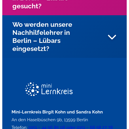
gesucht?
Wo werden unsere
Nachhilfelehrer in
Wir suchen in ganz Berlin nach engagierten
Berlin – Lübars
Nachhilfelehrern für die Fächer Mathe, Deutsch, und
eingesetzt?
Englisch?
Unsere Nachhilfelehrer fahren zu den Schülern nach
Hause und geben Einzelnachhilfe. Auf Wunsch können
unsere Nachhilfelehrer auch in Kleingruppen an Berlinern
Schulen eingesetzt werden.
Mini-Lernkreis Birgit Kohn und Sandra Kohn
An den Haselbüschen 9b, 13599 Berlin
Telefon:
0151 – 44 96 85 08 oder 0151 – 68 58 27 78