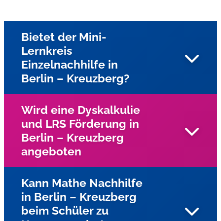
Bietet der Mini-
Lernkreis
Einzelnachhilfe in
Berlin – Kreuzberg?
Wird eine Dyskalkulie
und LRS Förderung in
Ja, gesamten Stadtgebiet Dresden bietet wir
Berlin – Kreuzberg
Einzelnachhilfe beim Schüler zu Hause an
angeboten
Kann Mathe Nachhilfe
in Berlin – Kreuzberg
Ja, für Kinder und Jugendliche mit Lese-
beim Schüler zu
Rechtschreibschwäche (LRS) und Dyskalkulie wird