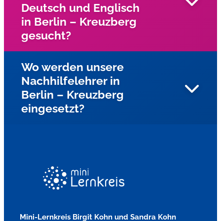
Deutsch und Englisch
in Berlin – Kreuzberg
gesucht?
Wo werden unsere
Nachhilfelehrer in
Wir suchen in ganz Berlin nach engagierten
Berlin – Kreuzberg
Nachhilfelehrern für die Fächer Mathe, Deutsch, und
eingesetzt?
Englisch?
Unsere Nachhilfelehrer fahren zu den Schülern nach
Hause und geben Einzelnachhilfe. Auf Wunsch können
unsere Nachhilfelehrer auch in Kleingruppen an Berlinern
Schulen eingesetzt werden.
Mini-Lernkreis Birgit Kohn und Sandra Kohn