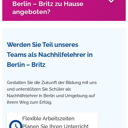
Berlin – Britz zu Hause
Schüler nach Hause und geben Mathe Nachhilfe im
angeboten?
Einzelunterricht
Unsere Nachhilfelehrer kommen in Berlin – Britz zu Ihnen
Werden Sie Teil unseres
nach Hause und geben Englisch und Deutsch Nachhilfe
im Einzelunterricht
Teams
als Nachhilfelehrer in
Berlin – Britz
Gestalten Sie die Zukunft der Bildung mit uns
und unterstützen Sie Schüler als
Nachhilfelehrer in Berlin und Umgebung auf
ihrem Weg zum Erfolg.
Flexible Arbeitszeiten
Planen Sie Ihren Unterricht