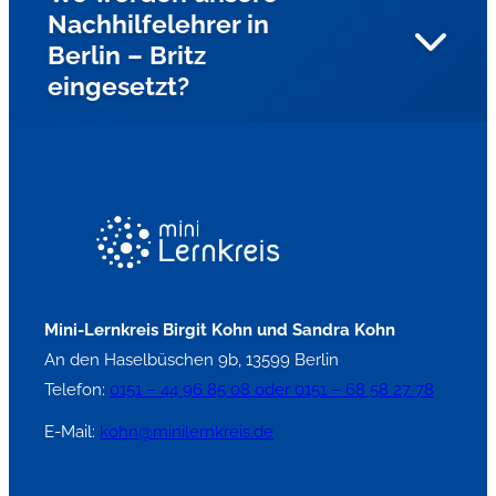
Nachhilfelehrer in
Wir suchen in ganz Berlin nach engagierten
Berlin – Britz
Nachhilfelehrern für die Fächer Mathe, Deutsch, und
eingesetzt?
Englisch?
Unsere Nachhilfelehrer fahren zu den Schülern nach
Hause und geben Einzelnachhilfe. Auf Wunsch können
unsere Nachhilfelehrer auch in Kleingruppen an Berlinern
Schulen eingesetzt werden.
Mini-Lernkreis Birgit Kohn und Sandra Kohn
An den Haselbüschen 9b, 13599 Berlin
Telefon:
0151 – 44 96 85 08 oder 0151 – 68 58 27 78
E-Mail:
kohn@minilernkreis.de