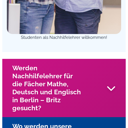
Studenten als Nachhilfelehrer willkommen!
Werden
Nachhilfelehrer für
die Fächer Mathe,
Deutsch und Englisch
in Berlin – Britz
gesucht?
Wo werden unsere