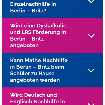
Einzelnachhilfe in
Berlin – Britz?
Wird eine Dyskalkulie
und LRS Förderung in
Ja, gesamten Stadtgebiet Dresden bietet wir
Berlin – Britz
Einzelnachhilfe beim Schüler zu Hause an
angeboten
Kann Mathe Nachhilfe
in Berlin – Britz beim
Ja, für Kinder und Jugendliche mit Lese-
Schüler zu Hause
Rechtschreibschwäche (LRS) und Dyskalkulie wird
angeboten werden
Einzelunterricht in Berlin – Britz mit speziellen
Förderprogrammen des Lernservers angeboten. In der
Praxis hat sich diese vom Lernserver an der Universität
Wird Deutsch und
Münster entwickelte Förderdiagnostik vielfach bewährt.
Englisch Nachhilfe in
Unsere Nachhilfelehrer kommen in Berlin – Britz zu den