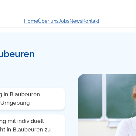
Home
Über uns
Jobs
News
Kontakt
laubeuren
g in Blaubeuren
nd Umgebung
 mit individuell
ht in Blaubeuren zu