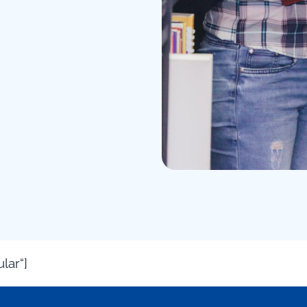
lar“]