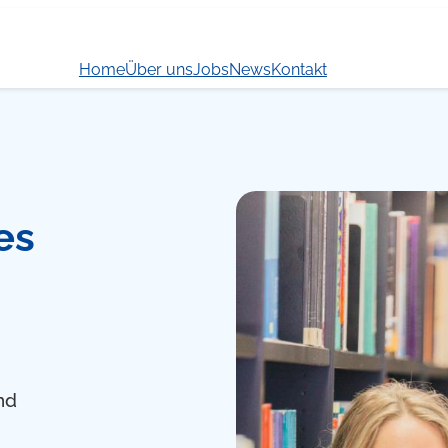
Home
Über uns
Jobs
News
Kontakt
es
nd