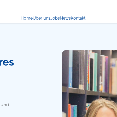
Home
Über uns
Jobs
News
Kontakt
res
 und