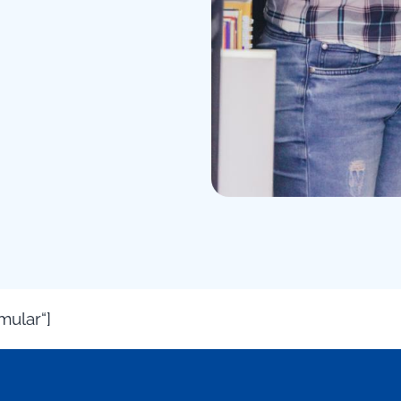
mular“]