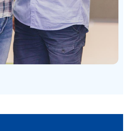
Kundenbewertungen und Erfahrungen zu
Mini-Lernkreis
%
100
SEHR GUT
Empfehlungen auf
ProvenExpert.com
5,00
/
4,99