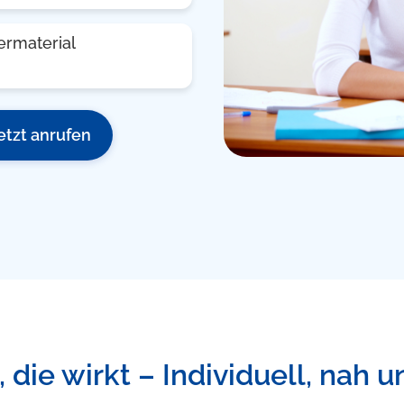
ermaterial
etzt anrufen
 die wirkt – Individuell, nah u