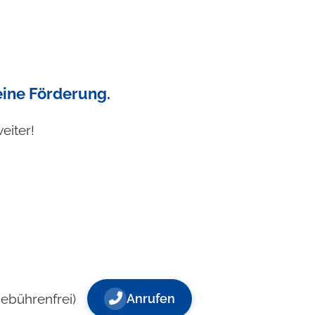
 eine Förderung.
eiter!
gebührenfrei)
Anrufen