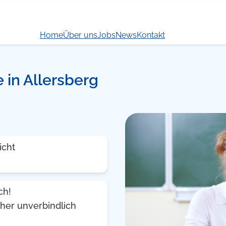
Home
Über uns
Jobs
News
Kontakt
e in Allersberg
icht
ch!
ächer unverbindlich