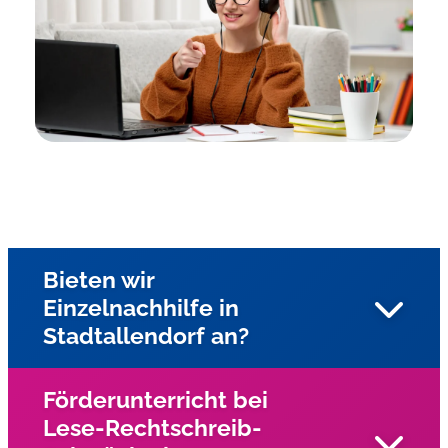
Bieten wir
Einzelnachhilfe in
Stadtallendorf an?
Förderunterricht bei
Lese-Rechtschreib-
Unsere Nachhilfe wird als Einzelunterricht in