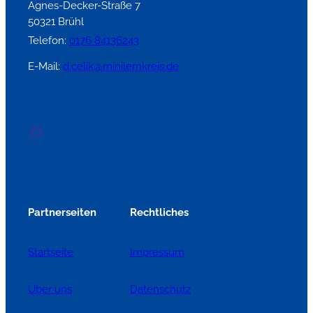
Agnes-Decker-Straße 7
50321 Brühl
Telefon:
0176 84136243
E-Mail:
d.celik@minilernkreis.de
Facebook
Partnerseiten
Rechtliches
Startseite
Impressum
Über uns
Datenschutz