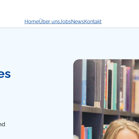
Home
Über uns
Jobs
News
Kontakt
es
nd