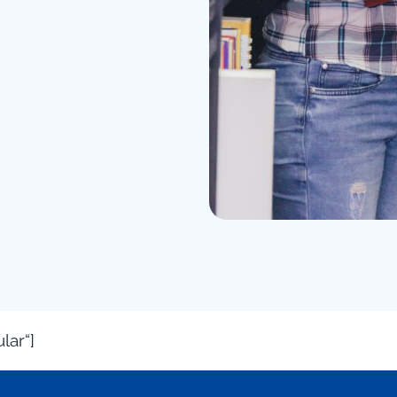
lar“]