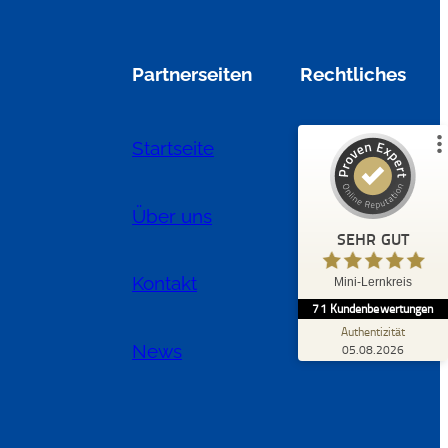
%
100
SEHR GUT
Empfehlungen auf
Partnerseiten
Rechtliches
ProvenExpert.com
5,00
/
4,99
55
16
Startseite
Impressum
2
Bewertungen von
Bewertungen auf
anderen Quellen
ProvenExpert.com
Über uns
Datenschutz
Blick aufs ProvenExpert-Profil werfen
SEHR GUT
02.07.2026
E.
5,00
Kontakt
Mini-Lernkreis
Ich war sehr zufrieden mit dem Mini-
71
Kundenbewertungen
Lernkreis. Alle waren zuverlässig, freundlich
und haben den Stoff sehr g...
Authentizität
News
05.08.2026