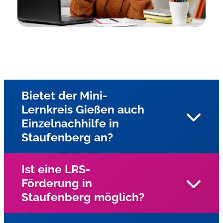
Bietet der Mini-
Lernkreis Gießen auch
Einzelnachhilfe in
Staufenberg an?
Ist eine LRS-
Förderung in
Ja, die Nachhilfe wird als Einzelunterricht für alle
Staufenberg möglich?
Jahrgangsstufen zu Hause beim Schüler angeboten. Die
Kurse haben zum Ziel, Wissensdefizite abzubauen und
die Schüler damit in die Lage zu versetzen, den aktuellen