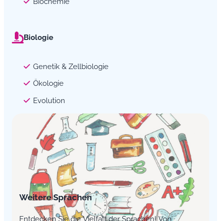
Biochemie
Biologie
Genetik & Zellbiologie
Ökologie
Evolution
Weitere Sprachen
Entdecken Sie die Vielfalt der Sprachen! Von