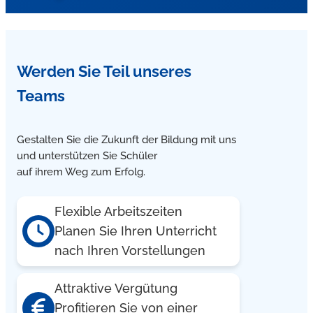
speziellen Förderprogrammen des Lernservers
angeboten. In der Praxis hat sich diese vom Lernserver an
der Universität Münster entwickelte Förderdiagnostik
vielfach bewährt.
Ja, wir bieten individuelle Nachhilfe in Fernwald für alle
Werden Sie Teil unseres
Unterrichtsfächer, hauptsächlich in Mathematik, Deutsch,
Englisch aber auch in weiteren Fächern für
Teams
Auszubildende an. Der Unterricht kann sowohl in
Kleingruppen, im Einzelunterricht und auf Wunsch direkt
Gestalten Sie die Zukunft der Bildung mit uns
im Ausbildungsbetrieb, evtl. auch in der Berufsschule
und unterstützen Sie Schüler
bzw. in einem separaten Schulungsraum oder beim Azubi
auf ihrem Weg zum Erfolg.
zu Hause, sehr zeitnah stattfinden.
Flexible Arbeitszeiten
Planen Sie Ihren Unterricht
nach Ihren Vorstellungen
Attraktive Vergütung
Profitieren Sie von einer