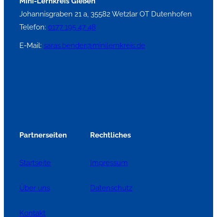
Mini-Lernkreis Gießen
Johannisgraben 21 a, 35582 Wetzlar OT Dutenhofen
Telefon:
0177 195 47 48
E-Mail:
saras.bender@minilernkreis.de
Partnerseiten
Rechtliches
Startseite
Impressum
Über uns
Datenschutz
Kontakt