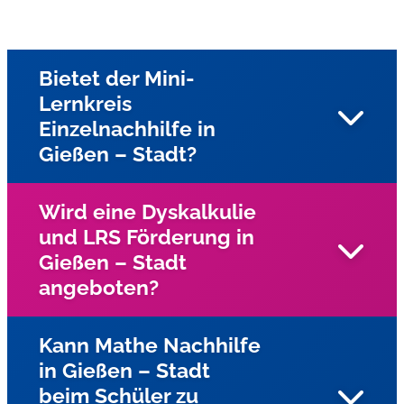
Bietet der Mini-
Lernkreis
Einzelnachhilfe in
Gießen – Stadt?
Wird eine Dyskalkulie
und LRS Förderung in
Ja, unsere Nachhilfe in Gießen – Stadt und Umgebung
Gießen – Stadt
bieten wir Einzelnachhilfe beim Schüler zu Hause an
angeboten?
Kann Mathe Nachhilfe
in Gießen – Stadt
Ja, für Kinder und Jugendliche mit Lese-
beim Schüler zu
Rechtschreibschwäche (LRS) und Dyskalkulie wird