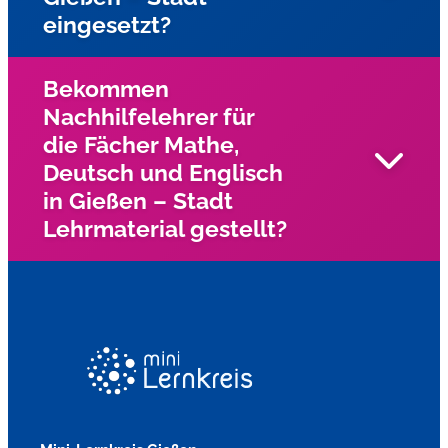
eingesetzt?
Fächer Mathe, Deutsch, und Englisch?
Bekommen
Nachhilfelehrer für
Unsere Nachhilfelehrer fahren zu den Schülern nach
die Fächer Mathe,
Hause und geben Einzelnachhilfe.
Deutsch und Englisch
in Gießen – Stadt
Lehrmaterial gestellt?
Wir haben für unsre Nachhilfelehrer eigen Bücher,
Arbeitsblätter und Materialien für LRS und Dyskalkulie.