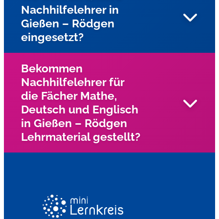
Nachhilfelehrer in
Wir suchen in Gießen – Rödgen und Umgebung und
Gießen – Rödgen
Umgebung nach engagierten Nachhilfelehrern für die
eingesetzt?
Fächer Mathe, Deutsch, und Englisch?
Bekommen
Nachhilfelehrer für
Unsere Nachhilfelehrer fahren zu den Schülern nach
die Fächer Mathe,
Hause und geben Einzelnachhilfe.
Deutsch und Englisch
in Gießen – Rödgen
Lehrmaterial gestellt?
Wir haben für unsre Nachhilfelehrer eigen Bücher,
Arbeitsblätter und Materialien für LRS und Dyskalkulie.