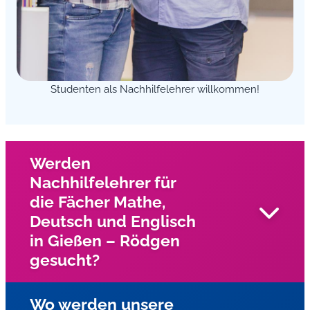
Studenten als Nachhilfelehrer willkommen!
Werden
Nachhilfelehrer für
die Fächer Mathe,
Deutsch und Englisch
in Gießen – Rödgen
gesucht?
Wo werden unsere