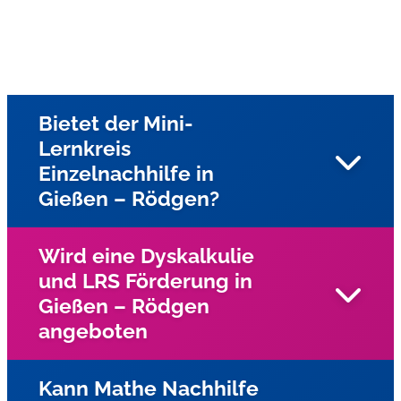
Bietet der Mini-
Lernkreis
Einzelnachhilfe in
Gießen – Rödgen?
Wird eine Dyskalkulie
und LRS Förderung in
Ja, unsere Nachhilfe in Gießen – Rödgen und Umgebung
Gießen – Rödgen
bieten wir Einzelnachhilfe beim Schüler zu Hause an
angeboten
Kann Mathe Nachhilfe