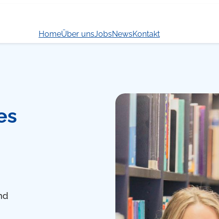
Home
Über uns
Jobs
News
Kontakt
es
nd