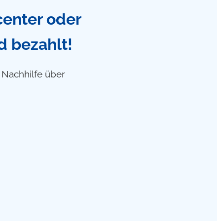
center oder
d bezahlt!
f Nachhilfe über