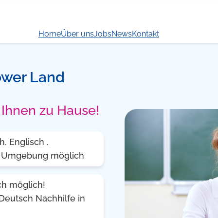
Home
Über uns
Jobs
News
Kontakt
lower Land
i Ihnen zu Hause!
. Englisch .
und Umgebung möglich
ch möglich!
Deutsch Nachhilfe in