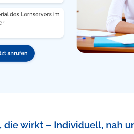
rial des Lernservers im
er
tzt anrufen
 die wirkt – Individuell, nah u