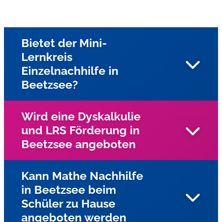
Bietet der Mini-
Lernkreis
Einzelnachhilfe in
Beetzsee?
Wird eine Dyskalkulie
und LRS Förderung in
Ja, unsere Nachhilfe in Beetzsee und Umgebung bieten
Beetzsee angeboten
wir Einzelnachhilfe beim Schüler zu Hause an
Kann Mathe Nachhilfe
in Beetzsee beim
Ja, für Kinder und Jugendliche mit Lese-
Schüler zu Hause
Rechtschreibschwäche (LRS) und Dyskalkulie wird
angeboten werden
Einzelunterricht in Beetzsee mit speziellen